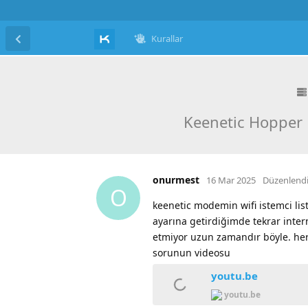
Kurallar
Keenetic Hopper K
onurmest
16 Mar 2025
Düzenlend
O
keenetic modemin wifi istemci liste
ayarına getirdiğimde tekrar inter
etmiyor uzun zamandır böyle. he
sorunun videosu
youtu.be
youtu.be