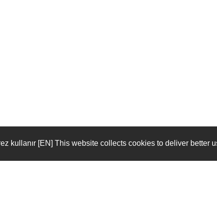
rez kullanır [EN] This website collects cookies to deliver better
Linkler
etic
Keenetic Anasayfa
erini
Keenetic Destek
budur.