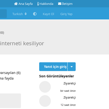
Ana Sayfa
Hakkında
İletişim
Turkish
Kayıt Ol
Giriş Yap
10)
nterneti kesiliyor
Yanıt için giriş yap
varsayılan (6)
Son Görüntüleyenler
ama fayda
Ziyaretçi
bir saat önce
Ziyaretçi
12 saat önce