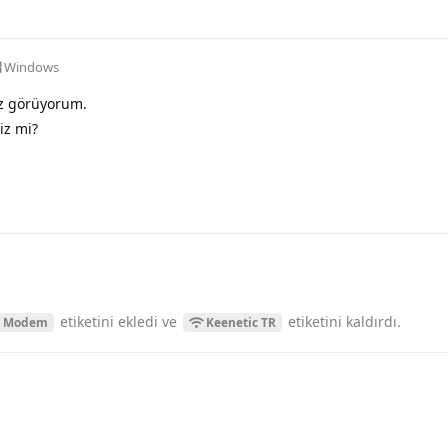
Windows
ez görüyorum.
iz mi?
etiketini
ekledi ve
etiketini
kaldırdı.
c Modem
Keenetic TR