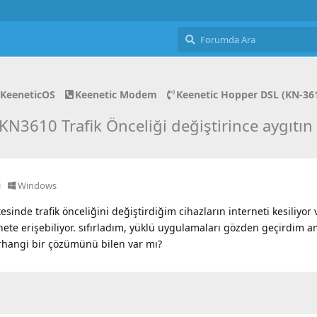
KeeneticOS
Keenetic Modem
Keenetic Hopper DSL (KN-36
N3610 Trafik Önceliği değiştirince aygıtın i
i
Windows
sinde trafik önceliğini değiştirdiğim cihazların interneti kesiliyor 
nete erişebiliyor. sıfırladım, yüklü uygulamaları gözden geçirdim 
rhangi bir çözümünü bilen var mı?