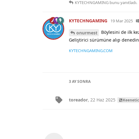
KYTECHNGAMING
bunu yanıtladı.
KYTECHNGAMING
19 Mar 2025
Böylesini de ilk k
onurmest
Geliştirici sürümüne alıp denedin
KYTECHNGAMING.COM
3 AY
SONRA
toreador
,
22 Haz 2025
Keeneti