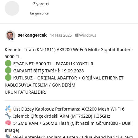
Ziyaretçi
bir gün önce
serkangercek
14 Haz 2025
Windows
Keenetic Titan (KN-1811) AX3200 Wi-Fi 6 Multi-Gigabit Router -
5000 TL
FİYAT NET: 5000 TL - PAZARLIK YOKTUR
GARANTİ BİTİŞ TARİHİ: 19.09.2028
KUTUSUZ – ORİJİNAL ADAPTÖR + ORİJİNAL ETHERNET
KABLOSUYLA TESLİM / GÖNDERİM
ÜRÜN FATURALIDIR.
Üst Düzey Kablosuz Performans: AX3200 Mesh Wi-Fi 6
İşlemci: Çift çekirdekli ARM (MT7622B) 1.35GHz
512MB RAM + 256MB Flash (Çift Yazılım Görüntüsü - Dual
Image)
Wi-Fi Antenleri: Toplam 9 anten (4 dual-band harici + Zero