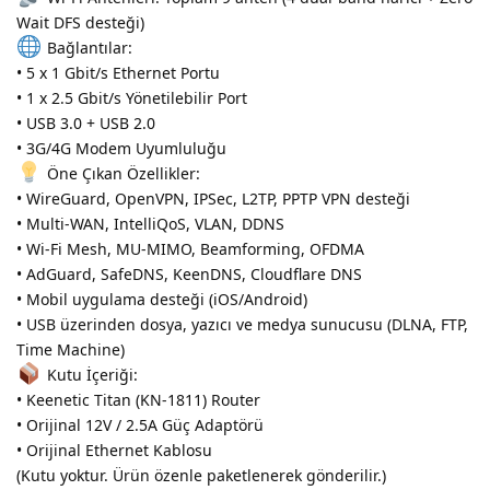
Wait DFS desteği)
Bağlantılar:
• 5 x 1 Gbit/s Ethernet Portu
• 1 x 2.5 Gbit/s Yönetilebilir Port
• USB 3.0 + USB 2.0
• 3G/4G Modem Uyumluluğu
Öne Çıkan Özellikler:
• WireGuard, OpenVPN, IPSec, L2TP, PPTP VPN desteği
• Multi-WAN, IntelliQoS, VLAN, DDNS
• Wi-Fi Mesh, MU-MIMO, Beamforming, OFDMA
• AdGuard, SafeDNS, KeenDNS, Cloudflare DNS
• Mobil uygulama desteği (iOS/Android)
• USB üzerinden dosya, yazıcı ve medya sunucusu (DLNA, FTP,
Time Machine)
Kutu İçeriği:
• Keenetic Titan (KN-1811) Router
• Orijinal 12V / 2.5A Güç Adaptörü
• Orijinal Ethernet Kablosu
(Kutu yoktur. Ürün özenle paketlenerek gönderilir.)