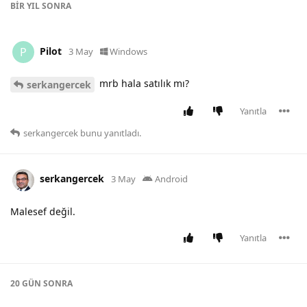
BIR YIL
SONRA
Pilot
P
3 May
Windows
mrb hala satılık mı?
serkangercek
Yanıtla
serkangercek
bunu yanıtladı.
serkangercek
3 May
Android
Malesef değil.
Yanıtla
20 GÜN
SONRA