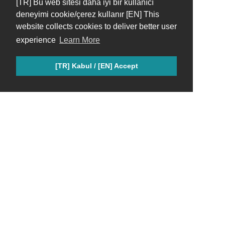
[TR] Bu web sitesi daha iyi bir kullanıcı
deneyimi cookie/çerez kullanır [EN] This
website collects cookies to deliver better user
experience
Learn More
[TR] Kabul / [EN] Accept
Keenetic Türkiye Topluluğu; Keenetic ürünlerini seven, bilgi ve
deneyimlerini paylaşan gayri resmi bir hayran grubudur.