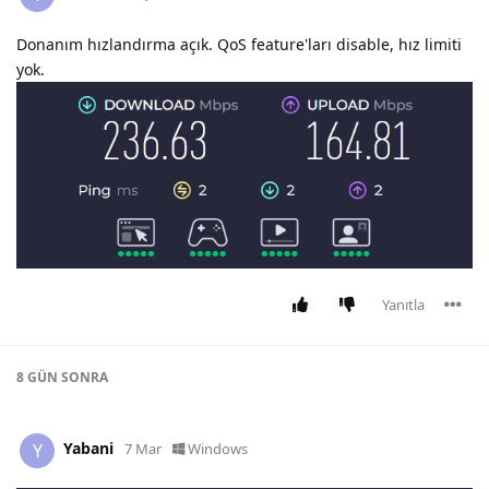
Donanım hızlandırma açık. QoS feature'ları disable, hız limiti
yok.
Yanıtla
8 GÜN
SONRA
Yabani
Y
7 Mar
Windows