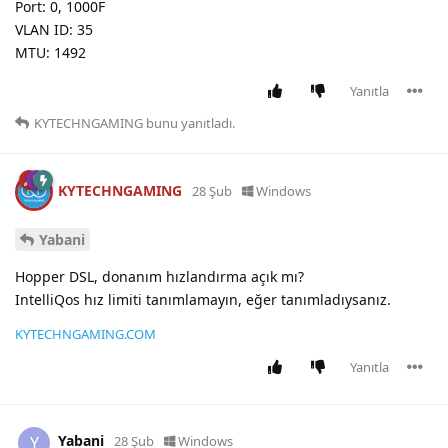
Port: 0, 1000F
VLAN ID: 35
MTU: 1492
Yanıtla
KYTECHNGAMING
bunu yanıtladı.
KYTECHNGAMING
28 Şub
Windows
Yabani
Hopper DSL, donanım hızlandırma açık mı?
IntelliQos hız limiti tanımlamayın, eğer tanımladıysanız.
KYTECHNGAMING.COM
Yanıtla
Yabani
Y
28 Şub
Windows