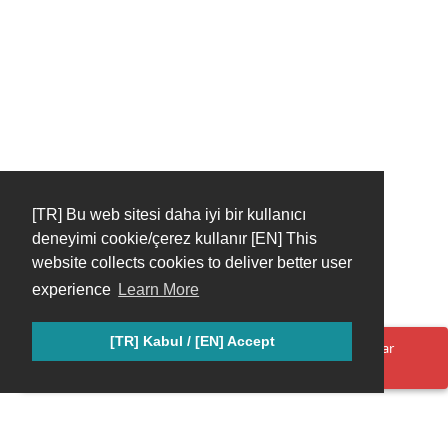
[TR] Bu web sitesi daha iyi bir kullanıcı
deneyimi cookie/çerez kullanır [EN] This
website collects cookies to deliver better user
experience
Learn More
[TR] Kabul / [EN] Accept
Oops! Bir şeyler yanlış gitti. Lütfen sayfayı yenileyin ve tekrar
deneyin.