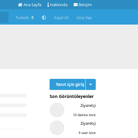
Ana Sayfa
Hakkında
İletişim
Turkish
Kayıt Ol
Giriş Yap
Yanıt için giriş yap
Son Görüntüleyenler
Ziyaretçi
10 dakika önce
Ziyaretçi
9 saat önce