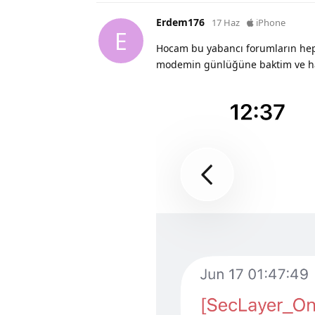
Erdem176
17 Haz
iPhone
E
Hocam bu yabancı forumların he
modemin günlüğüne baktim ve hata