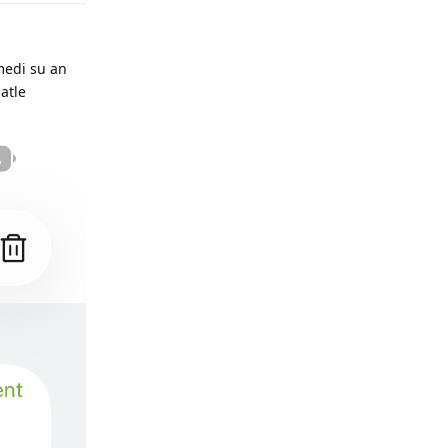
medi su an
atle