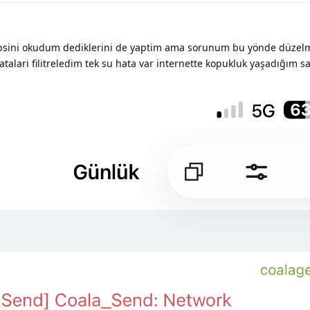
psini okudum dediklerini de yaptim ama sorunum bu yönde düzel
lari filitreledim tek su hata var internette kopukluk yaşadığım sa