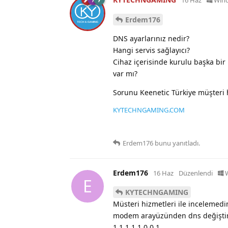
Erdem176
DNS ayarlarınız nedir?
Hangi servis sağlayıcı?
Cihaz içerisinde kurulu başka bir 
var mı?
Sorunu Keenetic Türkiye müşteri h
KYTECHNGAMING.COM
Erdem176
bunu yanıtladı.
Erdem176
16 Haz
Düzenlendi
E
KYTECHNGAMING
Müsteri hizmetleri ile incelemedi
modem arayüzünden dns değiştir
1.1.1.1 1.0.0.1