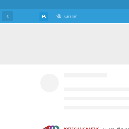
Kurallar
KYTECHNGAMING
16 Haz
Win