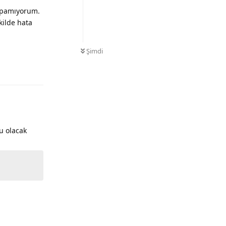
yapamıyorum.
kilde hata
Şimdi
Yanıtla
u olacak
Yanıtla