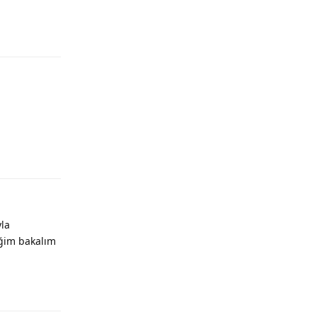
Yanıtla
Yanıtla
la
eğim bakalım
Yanıtla