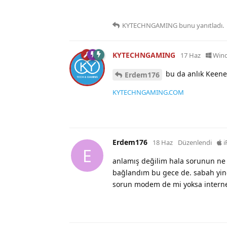
KYTECHNGAMING
bunu yanıtladı.
KYTECHNGAMING
17 Haz
Win
bu da anlık Keene
Erdem176
KYTECHNGAMING.COM
Erdem176
18 Haz
Düzenlendi
i
E
anlamış değilim hala sorunun ne
bağlandım bu gece de. sabah yin
sorun modem de mi yoksa interne