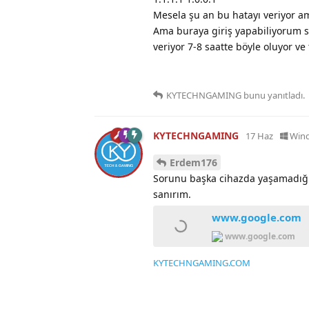
Mesela şu an bu hatayı veriyor a
Ama buraya giriş yapabiliyorum se
veriyor 7-8 saatte böyle oluyor ve
KYTECHNGAMING
bunu yanıtladı.
KYTECHNGAMING
17 Haz
Win
Erdem176
Sorunu başka cihazda yaşamadığın
sanırım.
www.google.com
www.google.com
KYTECHNGAMING.COM