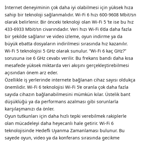
İnternet deneyiminin çok daha iyi olabilmesi için yüksek hıza
sahip bir teknoloji sağlanmalıdır. Wi-Fi 6 hızı 600-9608 Mbit/sn
olarak belirlenir. Bir önceki teknoloji olan Wi-Fi 5 ‘te ise bu hız
433-6933 Mbit/sn civarındadır. Veri hızı Wi-Fi 6’da daha fazla
bir şekilde sağlanır ve video izleme, oyun indirme ya da
büyük ebatta dosyaların indirilmesi sırasında hız kazanılır.
Wi-Fi 5 teknolojisi 5 GHz olarak sunulur. “Wi-Fi 6 kaç GHz?”
sorusuna ise 6 GHz cevabı verilir. Bu frekans bandı daha kısa
mesafede yüksek miktarda veri akışını gerçekleştirebilmesi
açısından önem arz eder.
Özellikle iş yerlerinde internete bağlanan cihaz sayısı oldukça
önemlidir. Wi-Fi 6 teknolojisi Wi-Fi 5‘e oranla çok daha fazla
sayıda cihazın bağlanabilmesini mümkün kılar. Üstelik bant
düşüklüğü ya da performans azalması gibi sorunlarla
karşılaşmanızı da önler.
Oyun tutkunları için daha hızlı tepki verebilmek rakiplerle
olan mücadeleyi daha heyecanlı hale getirir. Wi-Fi 6
teknolojisinde Hedefli Uyanma Zamanlaması bulunur. Bu
sayede oyun, video ya da konferans sırasında gecikme