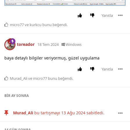
Yanıtla
micro77
ve
kurkcu
bunu beğendi
.
toreador
18 Tem 2024
Windows
baya detaylı bilgiler veriyormuş, güzel uygulama
Yanıtla
Murad_Ali
ve
micro77
bunu beğendi
.
BIR AY
SONRA
Murad_Ali
bu tartışmayı
13 Ağu 2024
sabitledi.
14 GÜN
SONRA