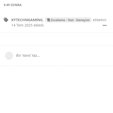
9 AY
SONRA
KYTECHNGAMING
,
etiketini
İnceleme - Test - Deneyim
14 Tem 2025
ekledi.
Bir Yanıt Yaz...