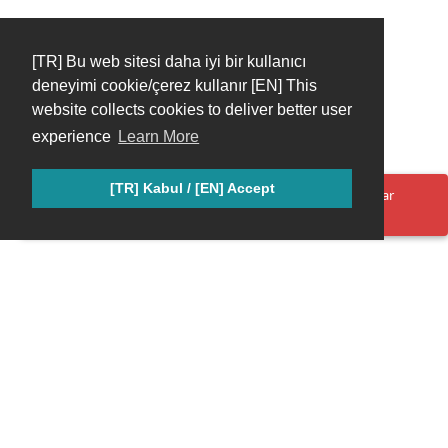
[TR] Bu web sitesi daha iyi bir kullanıcı
deneyimi cookie/çerez kullanır [EN] This
website collects cookies to deliver better user
experience
Learn More
[TR] Kabul / [EN] Accept
Oops! Bir şeyler yanlış gitti. Lütfen sayfayı yenileyin ve tekrar
deneyin.
Keenetic Türkiye Topluluğu; Keenetic ürünlerini seven, bilgi ve
deneyimlerini paylaşan gayri resmi bir hayran grubudur.