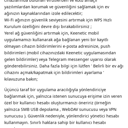
cihazlarında bulunan virüslerden ve kötü amaçlı
yazılımlardan korumak ve güvenliğini sağlamak için ev
ağınızın kaynaklarından izole edilecektir;
Wi-Fi ağınızın güvenlik seviyesini artırmak için WPS Hızlı
Kurulum özelliğini devre dışı bırakabilirsiniz ;
Yerel ağ güvenliğini artırmak için, Keenetic mobil
uygulamamızı kullanarak ağa bağlanan yeni bir kayıtlı
olmayan cihazın bildirimlerini e-posta adresinize, push
bildirimleri (mobil cihazınızdaki Keenetic uygulamasından
gelen bildirimler) veya Telegram messenger uyarısı olarak
gönderebilirsiniz. Daha fazla bilgi için lütfen ' Belirli bir ev ağı
cihazını açmak/kapatmak için bildirimleri ayarlama '
kılavuzuna bakın;
Üçüncü taraf bir uygulama aracılığıyla yönlendiriciye
bağlanmak için, yalnızca istenen sunucuya erişime izin veren
özel bir kullanıcı hesabı oluşturmanızı öneririz (örneğin
yalnızca SMB USB depolama , WebDAV sunucusu veya VPN
sunucusu ). Güvenlik nedeniyle, yönlendirici yönetici hesabı
kullanmayın. Sınırlı haklara sahip bir kullanıcı hesabı