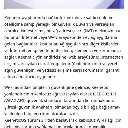
Keenetic aygıtlarında bağlantı kontrolü ve saldırı önleme
özelliğine sahip yerleşik bir Güvenlik Duvarı ve varsayılan
olarak etkinleştirilmiş bir ağ adresi çeviri (NAT) mekanizması
bulunur. İnternet veya WAN arayüzünden ev ağ aygıtlarına
gelen bağlantıları kısıtlarlar. Ağ aygıtlarınızı diğer kişilerden
ve İnternet'ten gelen tehditlerden gizlemenizi ve korumanızı
sağlar. Keenetic yönlendiricisine (web arayüzüne) İnternet'ten
erişim varsayılan olarak engellenir. Yönlendiricinin ve yerel
ağın güvenliğini ve yetkisiz erişime karşı korumasını garanti
altına almak için uygulanır.
Wi-Fi ağındaki bilgilerin güvenliğine gelince, Keenetic
yönlendiricinin kablosuz ağı varsayılan olarak IEEE 802.11i
(WPA2 AES) güvenlik standardı tarafından korunmaktadır.
Şifresi (güvenlik anahtarı) olmadan böyle bir ağa bağlanmak
ve iletilen bilgileri okumak imkansızdır.
KeeneticOS sürüm 3.1'den başlayarak, kablosuz Wi-Fi ağı için
gelişmiş koruma sağlamak amacıyla güncel güvenlik