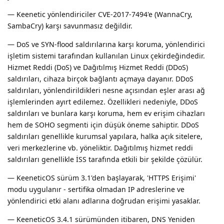
— Keenetic yönlendiriciler CVE-2017-7494'e (WannaCry,
SambaCry) karşı savunmasız değildir.
— DoS ve SYN-flood saldırılarına karşı koruma, yönlendirici
işletim sistemi tarafından kullanılan Linux çekirdeğindedir.
Hizmet Reddi (DoS) ve Dağıtılmış Hizmet Reddi (DDoS)
saldırıları, cihaza birçok bağlantı açmaya dayanır. DDoS
saldırıları, yönlendirildikleri nesne açısından eşler arası ağ
işlemlerinden ayırt edilemez. Özellikleri nedeniyle, DDoS
saldırıları ve bunlara karşı koruma, hem ev erişim cihazları
hem de SOHO segmenti için düşük öneme sahiptir. DDoS
saldırıları genellikle kurumsal yapılara, halka açık sitelere,
veri merkezlerine vb. yöneliktir. Dağıtılmış hizmet reddi
saldırıları genellikle İSS tarafında etkili bir şekilde çözülür.
— KeeneticOS sürüm 3.1'den başlayarak, 'HTTPS Erişimi'
modu uygulanır - sertifika olmadan IP adreslerine ve
yönlendirici etki alanı adlarına doğrudan erişimi yasaklar.
— KeeneticOS 3.4.1 sürümünden itibaren, DNS Yeniden