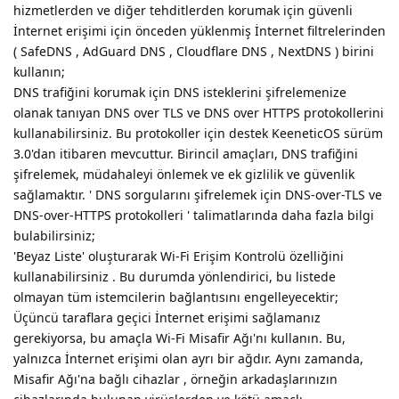
hizmetlerden ve diğer tehditlerden korumak için güvenli
İnternet erişimi için önceden yüklenmiş İnternet filtrelerinden
( SafeDNS , AdGuard DNS , Cloudflare DNS , NextDNS ) birini
kullanın;
DNS trafiğini korumak için DNS isteklerini şifrelemenize
olanak tanıyan DNS over TLS ve DNS over HTTPS protokollerini
kullanabilirsiniz. Bu protokoller için destek KeeneticOS sürüm
3.0'dan itibaren mevcuttur. Birincil amaçları, DNS trafiğini
şifrelemek, müdahaleyi önlemek ve ek gizlilik ve güvenlik
sağlamaktır. ' DNS sorgularını şifrelemek için DNS-over-TLS ve
DNS-over-HTTPS protokolleri ' talimatlarında daha fazla bilgi
bulabilirsiniz;
'Beyaz Liste' oluşturarak Wi-Fi Erişim Kontrolü özelliğini
kullanabilirsiniz . Bu durumda yönlendirici, bu listede
olmayan tüm istemcilerin bağlantısını engelleyecektir;
Üçüncü taraflara geçici İnternet erişimi sağlamanız
gerekiyorsa, bu amaçla Wi-Fi Misafir Ağı'nı kullanın. Bu,
yalnızca İnternet erişimi olan ayrı bir ağdır. Aynı zamanda,
Misafir Ağı'na bağlı cihazlar , örneğin arkadaşlarınızın