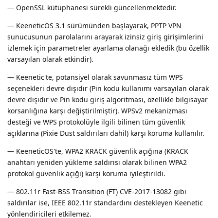
— OpenSSL kütüphanesi sürekli güncellenmektedir.
— KeeneticOS 3.1 sürümünden başlayarak, PPTP VPN
sunucusunun parolalarını arayarak izinsiz giriş girişimlerini
izlemek için parametreler ayarlama olanağı ekledik (bu özellik
varsayılan olarak etkindir).
— Keenetic'te, potansiyel olarak savunmasız tüm WPS
seçenekleri devre dışıdır (Pin kodu kullanımı varsayılan olarak
devre dışıdır ve Pin kodu giriş algoritması, özellikle bilgisayar
korsanlığına karşı değiştirilmiştir). WPSv2 mekanizması
desteği ve WPS protokolüyle ilgili bilinen tüm güvenlik
açıklarına (Pixie Dust saldırıları dahil) karşı koruma kullanılır.
— KeeneticOS'te, WPA2 KRACK güvenlik açığına (KRACK
anahtarı yeniden yükleme saldırısı olarak bilinen WPA2
protokol güvenlik açığı) karşı koruma iyileştirildi.
— 802.11r Fast-BSS Transition (FT) CVE-2017-13082 gibi
saldırılar ise, IEEE 802.11r standardını destekleyen Keenetic
yönlendiricileri etkilemez.