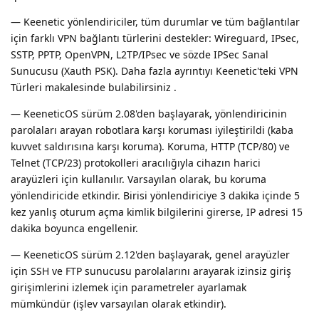
— Keenetic yönlendiriciler, tüm durumlar ve tüm bağlantılar
için farklı VPN bağlantı türlerini destekler: Wireguard, IPsec,
SSTP, PPTP, OpenVPN, L2TP/IPsec ve sözde IPSec Sanal
Sunucusu (Xauth PSK). Daha fazla ayrıntıyı Keenetic'teki VPN
Türleri makalesinde bulabilirsiniz .
— KeeneticOS sürüm 2.08'den başlayarak, yönlendiricinin
parolaları arayan robotlara karşı koruması iyileştirildi (kaba
kuvvet saldırısına karşı koruma). Koruma, HTTP (TCP/80) ve
Telnet (TCP/23) protokolleri aracılığıyla cihazın harici
arayüzleri için kullanılır. Varsayılan olarak, bu koruma
yönlendiricide etkindir. Birisi yönlendiriciye 3 dakika içinde 5
kez yanlış oturum açma kimlik bilgilerini girerse, IP adresi 15
dakika boyunca engellenir.
— KeeneticOS sürüm 2.12'den başlayarak, genel arayüzler
için SSH ve FTP sunucusu parolalarını arayarak izinsiz giriş
girişimlerini izlemek için parametreler ayarlamak
mümkündür (işlev varsayılan olarak etkindir).