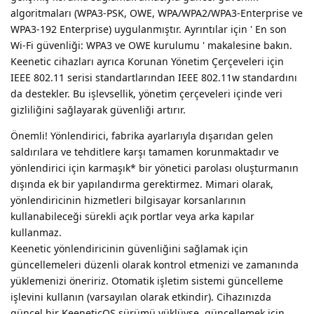
algoritmaları (WPA3-PSK, OWE, WPA/WPA2/WPA3-Enterprise ve
WPA3-192 Enterprise) uygulanmıştır. Ayrıntılar için ' En son
Wi-Fi güvenliği: WPA3 ve OWE kurulumu ' makalesine bakın.
Keenetic cihazları ayrıca Korunan Yönetim Çerçeveleri için
IEEE 802.11 serisi standartlarından IEEE 802.11w standardını
da destekler. Bu işlevsellik, yönetim çerçeveleri içinde veri
gizliliğini sağlayarak güvenliği artırır.
Önemli! Yönlendirici, fabrika ayarlarıyla dışarıdan gelen
saldırılara ve tehditlere karşı tamamen korunmaktadır ve
yönlendirici için karmaşık* bir yönetici parolası oluşturmanın
dışında ek bir yapılandırma gerektirmez. Mimari olarak,
yönlendiricinin hizmetleri bilgisayar korsanlarının
kullanabileceği sürekli açık portlar veya arka kapılar
kullanmaz.
Keenetic yönlendiricinin güvenliğini sağlamak için
güncellemeleri düzenli olarak kontrol etmenizi ve zamanında
yüklemenizi öneririz. Otomatik işletim sistemi güncelleme
işlevini kullanın (varsayılan olarak etkindir). Cihazınızda
güncel bir KeeneticOS sürümü yüklüyse, güncellemek için