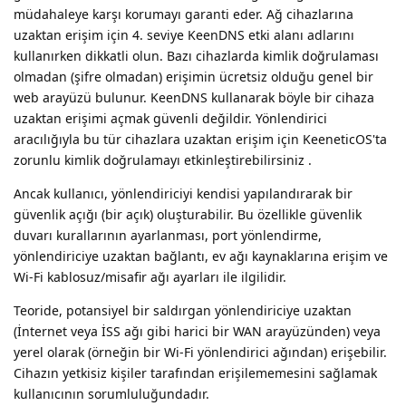
müdahaleye karşı korumayı garanti eder. Ağ cihazlarına
uzaktan erişim için 4. seviye KeenDNS etki alanı adlarını
kullanırken dikkatli olun. Bazı cihazlarda kimlik doğrulaması
olmadan (şifre olmadan) erişimin ücretsiz olduğu genel bir
web arayüzü bulunur. KeenDNS kullanarak böyle bir cihaza
uzaktan erişimi açmak güvenli değildir. Yönlendirici
aracılığıyla bu tür cihazlara uzaktan erişim için KeeneticOS'ta
zorunlu kimlik doğrulamayı etkinleştirebilirsiniz .
Ancak kullanıcı, yönlendiriciyi kendisi yapılandırarak bir
güvenlik açığı (bir açık) oluşturabilir. Bu özellikle güvenlik
duvarı kurallarının ayarlanması, port yönlendirme,
yönlendiriciye uzaktan bağlantı, ev ağı kaynaklarına erişim ve
Wi-Fi kablosuz/misafir ağı ayarları ile ilgilidir.
Teoride, potansiyel bir saldırgan yönlendiriciye uzaktan
(İnternet veya İSS ağı gibi harici bir WAN arayüzünden) veya
yerel olarak (örneğin bir Wi-Fi yönlendirici ağından) erişebilir.
Cihazın yetkisiz kişiler tarafından erişilememesini sağlamak
kullanıcının sorumluluğundadır.