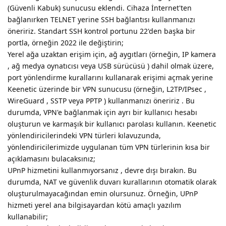
(Güvenli Kabuk) sunucusu eklendi. Cihaza İnternet'ten
bağlanırken TELNET yerine SSH bağlantısı kullanmanızı
öneririz. Standart SSH kontrol portunu 22'den başka bir
portla, örneğin 2022 ile değiştirin;
Yerel ağa uzaktan erişim için, ağ aygıtları (örneğin, IP kamera
, ağ medya oynatıcısı veya USB sürücüsü ) dahil olmak üzere,
port yönlendirme kurallarını kullanarak erişimi açmak yerine
Keenetic üzerinde bir VPN sunucusu (örneğin, L2TP/IPsec ,
WireGuard , SSTP veya PPTP ) kullanmanızı öneririz . Bu
durumda, VPN'e bağlanmak için ayrı bir kullanıcı hesabı
oluşturun ve karmaşık bir kullanıcı parolası kullanın. Keenetic
yönlendiricilerindeki VPN türleri kılavuzunda,
yönlendiricilerimizde uygulanan tüm VPN türlerinin kısa bir
açıklamasını bulacaksınız;
UPnP hizmetini kullanmıyorsanız , devre dışı bırakın. Bu
durumda, NAT ve güvenlik duvarı kurallarının otomatik olarak
oluşturulmayacağından emin olursunuz. Örneğin, UPnP
hizmeti yerel ana bilgisayardan kötü amaçlı yazılım
kullanabilir;