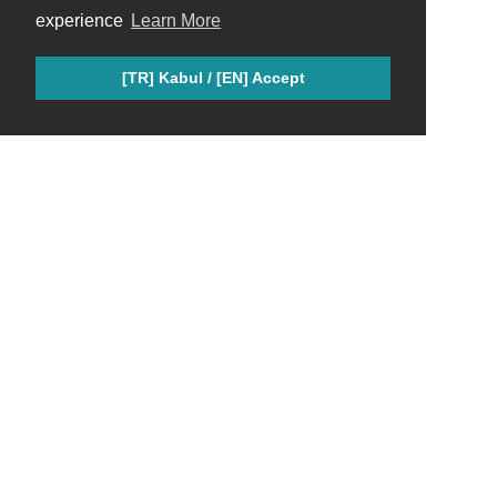
experience
Learn More
[TR] Kabul / [EN] Accept
Keenetic Türkiye Topluluğu; Keenetic ürünlerini seven, bilgi ve
deneyimlerini paylaşan gayri resmi bir hayran grubudur.
Linkler
Sponsorlar
Keenetic Anasayfa
[Z]Group