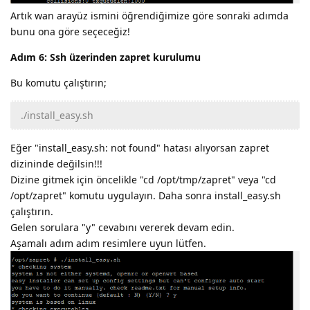
Artık wan arayüz ismini öğrendiğimize göre sonraki adımda
bunu ona göre seçeceğiz!
Adım 6: Ssh üzerinden zapret kurulumu
Bu komutu çalıştırın;
./install_easy.sh
Eğer "install_easy.sh: not found" hatası alıyorsan zapret
dizininde değilsin!!!
Dizine gitmek için öncelikle "cd /opt/tmp/zapret" veya "cd
/opt/zapret" komutu uygulayın. Daha sonra install_easy.sh
çalıştırın.
Gelen sorulara "y" cevabını vererek devam edin.
Aşamalı adım adım resimlere uyun lütfen.