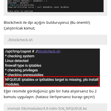
Blockcheck ile dpi açığını bulduruyoruz (Bu önemli!)
Çalıştırılcak komut;
./blockcheck.sh
Eğer resimde gördüğünüz gibi bir hata alıyorsanız bu 2
komutu uygulayın. (hatasız ilerliyorsanız burayı geçin!)
insmod /lib/modules/4.9-ndm-5/xt_NFQUEUE.ko