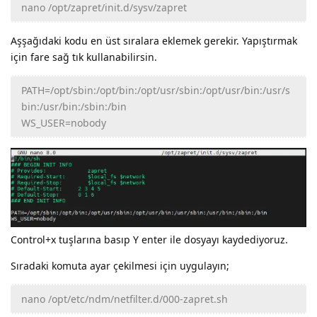
nano /opt/zapret/init.d/sysv/zapret
Aşşağıdaki kodu en üst sıralara eklemek gerekir. Yapıştırmak
için fare sağ tık kullanabilirsin.
PATH=/opt/sbin:/opt/bin:/opt/usr/sbin:/opt/usr/bin:/usr/s
bin:/usr/bin:/sbin:/bin
WS_USER=nobody
Control+x tuşlarına basıp Y enter ile dosyayı kaydediyoruz.
Sıradaki komuta ayar çekilmesi için uygulayın;
nano /opt/etc/ndm/netfilter.d/000-zapret.sh