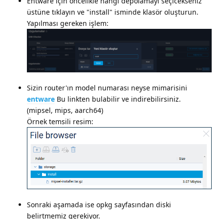
Entware için öncelikle hangi depolamayı seçicekseniz
üstüne tıklayın ve "install" isminde klasör oluşturun.
Yapılması gereken işlem:
Sizin router'ın model numarası neyse mimarisini
entware
Bu linkten bulabilir ve indirebilirsiniz.
(mipsel, mips, aarch64)
Örnek temsili resim:
Sonraki aşamada ise opkg sayfasından diski
belirtmemiz gerekiyor.