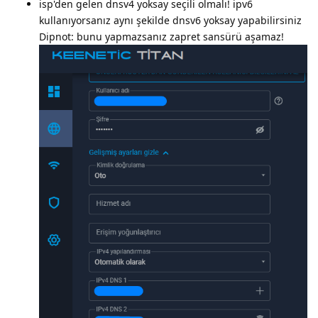
isp'den gelen dnsv4 yoksay seçili olmalı! ipv6
kullanıyorsanız aynı şekilde dnsv6 yoksay yapabilirsiniz
Dipnot: bunu yapmazsanız zapret sansürü aşamaz!