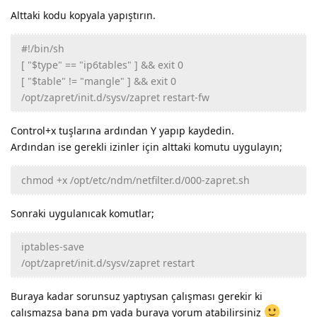
Alttaki kodu kopyala yapıştırın.
#!/bin/sh
[ "$type" == "ip6tables" ] && exit 0
[ "$table" != "mangle" ] && exit 0
/opt/zapret/init.d/sysv/zapret restart-fw
Control+x tuşlarına ardından Y yapıp kaydedin.
Ardından ise gerekli izinler için alttaki komutu uygulayın;
chmod +x /opt/etc/ndm/netfilter.d/000-zapret.sh
Sonraki uygulanıcak komutlar;
iptables-save
/opt/zapret/init.d/sysv/zapret restart
Buraya kadar sorunsuz yaptıysan çalışması gerekir ki
çalışmazsa bana pm yada buraya yorum atabilirsiniz