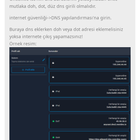
mutlaka doh, dot, düz dns girili olmalıdır.
internet güvenliği->DNS yapılandırması'na girin.
Buraya dns eklerken doh veya dot adresi eklemelisiniz
yoksa internete çıkış yapamazsınız!
Örnek resim: