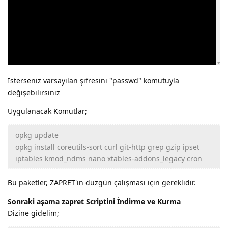
İsterseniz varsayılan şifresini "passwd" komutuyla
değişebilirsiniz
Uygulanacak Komutlar;
opkg update
opkg install coreutils-sort curl git-http grep gzip ipset
iptables kmod_ndms nano xtables-addons_legacy cron
Bu paketler, ZAPRET'in düzgün çalışması için gereklidir.
Sonraki aşama zapret Scriptini İndirme ve Kurma
Dizine gidelim;