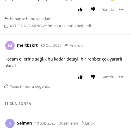
Yanıtla
bonanza
bunu yanıtladı.
KYTECHNGAMING
ve
RmzBurak
bunu beğendi
.
mertbskrt
M
30 Oca 2025
Android
Hocam ellerine sağlık,bu kadar detaylı bir rehber çok yararlı
olacak.
Yanıtla
Yapici34
bunu beğendi
.
11 GÜN
SONRA
Selman
S
10 Şub 2025
Düzenlendi
Linux