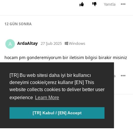
Yanıtla
12 GÜN
SONRA
ArdaAltay
A
27 Şub 2025
Windows
hocam pm gonderemiyorum bir iletisim bilgisi birakir misiniz
dm den
[TR] Bu web sitesi daha iyi bir kullanıcı
Yanıtla
deneyimi cookie/çerez kullanır [EN] This
Yapici34
bunu yanıtladı.
website collects cookies to deliver better user
experience
Learn More
mrilker37
M
1 Mar 2025
Windows
[TR] Kabul / [EN] Accept
merhaba belirttiğiniz github linki orijinal kaynak değil
baktınız mı zararlı bir kod var mı?