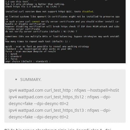
SUMMARY.
ipv4 wattpad.com curl_test_http : nfqws --hostspell=hoSt
ipv4 wattpad.com curl_test_https_tls12 : nfqws --dpi-
desync=fake --dpi-desync-ttl=2
ipv4 wattpad.com curl_test_https_tls13 : nfqws --dpi-
desync=fake --dpi-desync-ttl=2