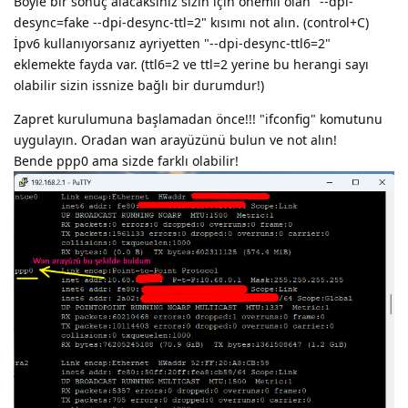
Böyle bir sonuç alacaksınız sizin için önemli olan "--dpi-
desync=fake --dpi-desync-ttl=2" kısımı not alın. (control+C)
İpv6 kullanıyorsanız ayriyetten "--dpi-desync-ttl6=2"
eklemekte fayda var. (ttl6=2 ve ttl=2 yerine bu herangi sayı
olabilir sizin issnize bağlı bir durumdur!)
Zapret kurulumuna başlamadan önce!!! "ifconfig" komutunu
uygulayın. Oradan wan arayüzünü bulun ve not alın!
Bende ppp0 ama sizde farklı olabilir!