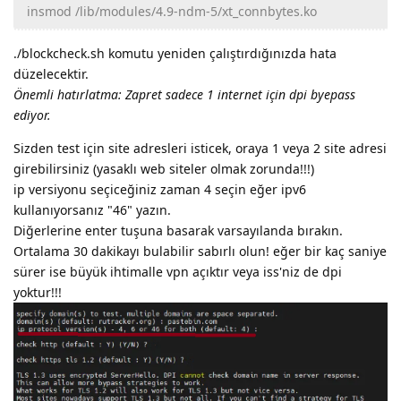
insmod /lib/modules/4.9-ndm-5/xt_connbytes.ko
./blockcheck.sh komutu yeniden çalıştırdığınızda hata
düzelecektir.
Önemli hatırlatma: Zapret sadece 1 internet için dpi byepass
ediyor.
Sizden test için site adresleri isticek, oraya 1 veya 2 site adresi
girebilirsiniz (yasaklı web siteler olmak zorunda!!!)
ip versiyonu seçiceğiniz zaman 4 seçin eğer ipv6
kullanıyorsanız "46" yazın.
Diğerlerine enter tuşuna basarak varsayılanda bırakın.
Ortalama 30 dakikayı bulabilir sabırlı olun! eğer bir kaç saniye
sürer ise büyük ihtimalle vpn açıktır veya iss'niz de dpi
yoktur!!!