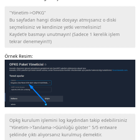
"Yönetim->OPKG"
Bu sayfadan hangi diske dosyayı atmışsanız o diski
seçmelisiniz ve kendinize yetki vermelisiniz!
Kaydet'e basmayı unutmayın! (Sadece 1 kerelik işlem
tekrar denemeyin!!!)
Örnek Resim:
Opkg kurulum işlemini log kaydından takip edebilirsiniz
"Yönetim->Tanılama->Günlüğü göster" 5/5 entware
şeklinde çıktı alıyorsanız kurulmuş demektir.