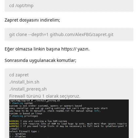
cd /opt/tmp
Zapret dosyasını indirelim;
git clone --depth=1 github.com/AlexFBG/zapret.git
Eğer olmazsa linkin başına https:// yazın.
Sonrasında uygulanacak komutlar;
cd zapret
./install_bin.sh
./install_prereq.sh
Firewall türünü 1 olarak seçiyoruz.