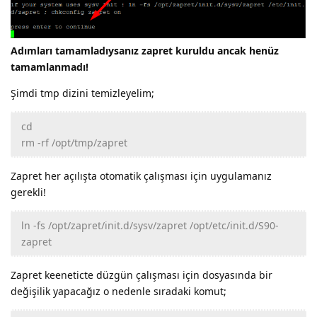
Adımları tamamladıysanız zapret kuruldu ancak henüz
tamamlanmadı!
Şimdi tmp dizini temizleyelim;
cd
rm -rf /opt/tmp/zapret
Zapret her açılışta otomatik çalışması için uygulamanız
gerekli!
ln -fs /opt/zapret/init.d/sysv/zapret /opt/etc/init.d/S90-
zapret
Zapret keeneticte düzgün çalışması için dosyasında bir
değişilik yapacağız o nedenle sıradaki komut;