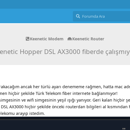
Keenetic Modem
Keenetic Router
enetic Hopper DSL AX3000 fiberde çalışmıy
bırakacağım ancak her türlü ayarı denememe rağmen, hatta mac adr
n hiçbir şekilde Türk Telekom fiber internete bağlanmıyor!
gesinin ve wifi simgesinin yeşil ışığı yanıyor. Geri kalan hiçbir şe
DSL AX3000 hiçbir şekilde önceki routerdan bilgileri al kısmından 
elekomu arayıp istedim.