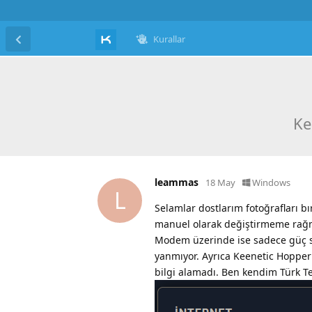
Kurallar
Ke
leammas
18 May
Windows
L
Selamlar dostlarım fotoğrafları 
manuel olarak değiştirmeme rağme
Modem üzerinde ise sadece güç sim
yanmıyor. Ayrıca Keenetic Hopper 
bilgi alamadı. Ben kendim Türk T