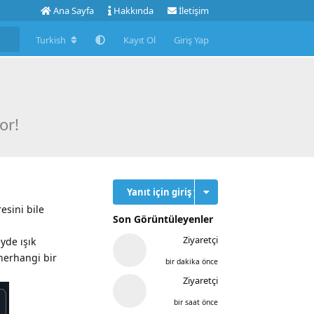
Ana Sayfa
Hakkında
İletişim
Turkish
Kayıt Ol
Giriş Yap
or!
Yanıt için giriş yap
esini bile
Son Görüntüleyenler
Ziyaretçi
yde ışık
herhangi bir
bir dakika önce
Ziyaretçi
bir saat önce