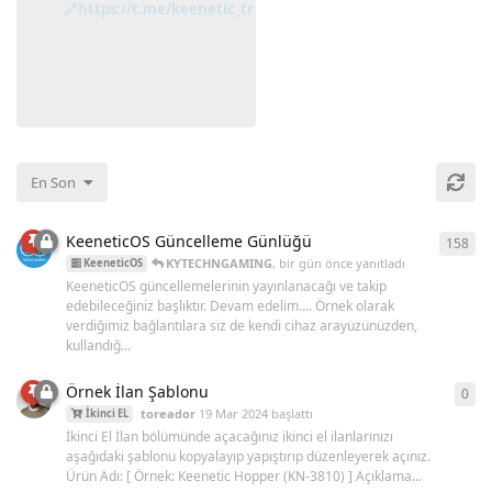
🔗https://t.me/keenetic_tr
En Son
KeeneticOS Güncelleme Günlüğü
158
158
KYTECHNGAMING
,
bir gün önce
yanıtladı
KeeneticOS
KeeneticOS güncellemelerinin yayınlanacağı ve takip
edebileceğiniz başlıktır. Devam edelim.... Örnek olarak
verdiğimiz bağlantılara siz de kendi cihaz arayüzünüzden,
kullandığ...
Örnek İlan Şablonu
0
0
ya
toreador
19 Mar 2024
başlattı
İkinci EL
İkinci El İlan bölümünde açacağınız ikinci el ilanlarınızı
aşağıdaki şablonu kopyalayıp yapıştırıp düzenleyerek açınız.
Ürün Adı: [ Örnek: Keenetic Hopper (KN-3810) ] Açıklama...