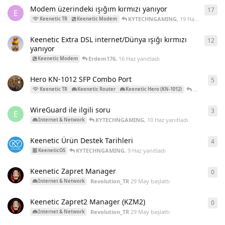
Modem üzerindeki ışığım kırmızı yanıyor
17
17
y
E
KYTECHNGAMING
,
19 Haz
yanıtladı
Keenetic TR
Keenetic Modem
Keenetic Extra DSL internet/Dünya ışığı kırmızı
12
12
y
yanıyor
Erdem176
,
16 Haz
yanıtladı
Keenetic Modem
Hero KN-1012 SFP Combo Port
5
5
ya
KYTECHNG
Keenetic TR
Keenetic Router
Keenetic Hero (KN-1012)
WireGuard ile ilgili soru
3
3
ya
E
KYTECHNGAMING
,
10 Haz
yanıtladı
Internet & Network
Keenetic Ürün Destek Tarihleri
4
4
ya
KYTECHNGAMING
,
9 Haz
yanıtladı
KeeneticOS
Keenetic Zapret Manager
0
0
ya
Revolution_TR
29 May
başlattı
Internet & Network
Keenetic Zapret2 Manager (KZM2)
0
0
ya
Revolution_TR
29 May
başlattı
Internet & Network