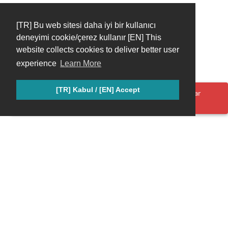
[TR] Bu web sitesi daha iyi bir kullanıcı
deneyimi cookie/çerez kullanır [EN] This
website collects cookies to deliver better user
experience
Learn More
[TR] Kabul / [EN] Accept
Oops! Bir şeyler yanlış gitti. Lütfen sayfayı yenileyin ve tekrar
deneyin.
Keenetic Türkiye Topluluğu; Keenetic ürünlerini seven, bilgi ve
deneyimlerini paylaşan gayri resmi bir hayran grubudur.