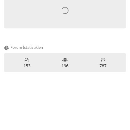
Forum İstatistikleri
153
196
787