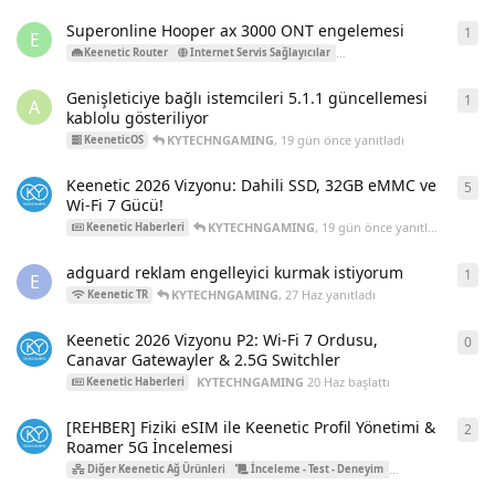
Superonline Hooper ax 3000 ONT engelemesi
1
1
ya
E
K
Keenetic Router
Internet Servis Sağlayıcılar
Turkcell Superonline
Genişleticiye bağlı istemcileri 5.1.1 güncellemesi
1
1
ya
A
kablolu gösteriliyor
KYTECHNGAMING
,
19 gün önce
yanıtladı
KeeneticOS
Keenetic 2026 Vizyonu: Dahili SSD, 32GB eMMC ve
5
5
ya
Wi-Fi 7 Gücü!
KYTECHNGAMING
,
19 gün önce
yanıtladı
Keenetic Haberleri
adguard reklam engelleyici kurmak istiyorum
1
1
ya
E
KYTECHNGAMING
,
27 Haz
yanıtladı
Keenetic TR
Keenetic 2026 Vizyonu P2: Wi-Fi 7 Ordusu,
0
0
ya
Canavar Gatewayler & 2.5G Switchler
KYTECHNGAMING
20 Haz
başlattı
Keenetic Haberleri
[REHBER] Fiziki eSIM ile Keenetic Profil Yönetimi &
2
2
ya
Roamer 5G İncelemesi
Diğer Keenetic Ağ Ürünleri
İnceleme - Test - Deneyim
Keenetic Roamer